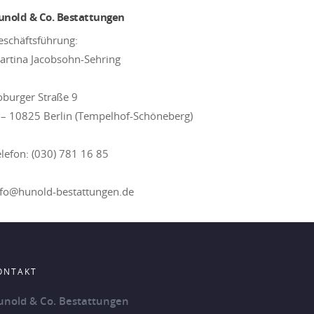
unold & Co. Bestattungen
eschäftsführung:
artina Jacobsohn-Sehring
oburger Straße 9
 – 10825 Berlin (Tempelhof-Schöneberg)
elefon: (030) 781 16 85
nfo@hunold-bestattungen.de
ONTAKT
unold & Co. Bestattungen