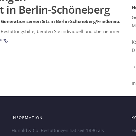
ut in Berlin-Schöneberg
H
G
n Generation seinen Sitz in Berlin-Schöneberg/Friedenau.
M
 Bestattungshilfe, beraten Sie individuell und übernehmen
tung
.
K
D
T
i
INFORMATION
K
Hunold & Co. Bestattungen hat seit 1896 als
H