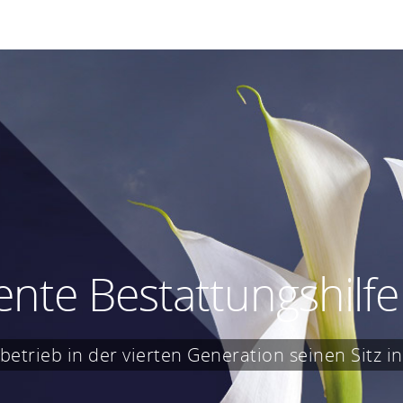
te Bestattungshilfe 
te Bestattungshilfe 
betrieb in der vierten Generation seinen Sitz 
betrieb in der vierten Generation seinen Sitz 