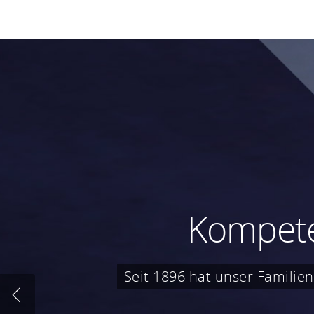
Kompeten
Kompeten
Seit 1896 hat unser Familien
Seit 1896 hat unser Familien