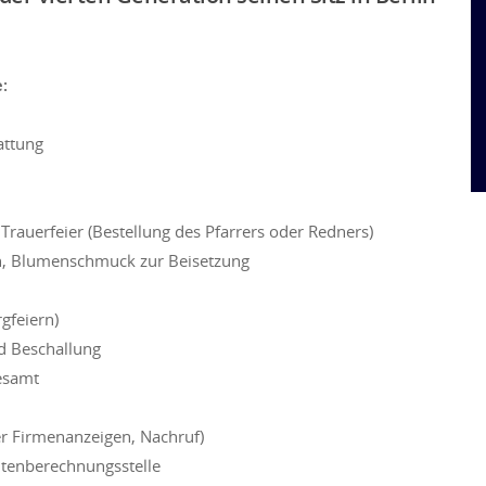
:
attung
 Trauerfeier (Bestellung des Pfarrers oder Redners)
n, Blumenschmuck zur Beisetzung
gfeiern)
d Beschallung
esamt
er Firmenanzeigen, Nachruf)
ntenberechnungsstelle